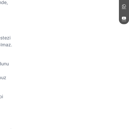
nde,
stezi
olmaz.
 Bunu
buz
bi