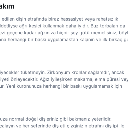
akım
dilen dişin etrafında biraz hassasiyet veya rahatsızlık
detliyse ağrı kesici kullanmak daha iyidir. Buz torbaları da
tezi geçene kadar ağzınıza hiçbir şey götürmemelisiniz, böy
krona herhangi bir baskı uygulamaktan kaçının ve ilk birkaç g
yiyecekler tüketmeyin. Zirkonyum kronlar sağlamdır, ancak
yeti önleyecektir. Ağız iyileşirken makarna, elma püresi ve
ur. Yeni kuronunuza herhangi bir baskı uygulamamak için
a normal doğal dişleriniz gibi bakmanız yeterlidir.
layın ve her seferinde diş eti çizginizin etrafını diş ipi ile