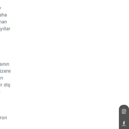
y
daha
aman
ıllar
sının
 üzere
in
r diş
e
kron