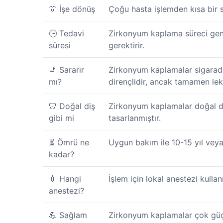
👔 İşe dönüş
Çoğu hasta işlemden kısa bir sü
🕒 Tedavi
Zirkonyum kaplama süreci genel
süresi
gerektirir.
🚬 Sararır
Zirkonyum kaplamalar sigarad
mı?
dirençlidir, ancak tamamen lek
🦷 Doğal diş
Zirkonyum kaplamalar doğal di
gibi mi
tasarlanmıştır.
⏳ Ömrü ne
Uygun bakım ile 10-15 yıl vey
kadar?
💉 Hangi
İşlem için lokal anestezi kullanı
anestezi?
💪 Sağlam
Zirkonyum kaplamalar çok güçl