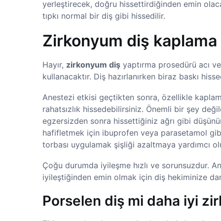
yerleştirecek, doğru hissettirdiğinden emin olaca
tıpkı normal bir diş gibi hissedilir.
Zirkonyum diş kaplama a
Hayır,
zirkonyum diş
yaptırma prosedürü acı ver
kullanacaktır. Diş hazırlanırken biraz baskı hiss
Anestezi etkisi geçtikten sonra, özellikle kaplama
rahatsızlık hissedebilirsiniz. Önemli bir şey değil
egzersizden sonra hissettiğiniz ağrı gibi düşünün;
hafifletmek için ibuprofen veya parasetamol gibi 
torbası uygulamak şişliği azaltmaya yardımcı olu
Çoğu durumda iyileşme hızlı ve sorunsuzdur. Anc
iyileştiğinden emin olmak için diş hekiminize dan
Porselen diş mi daha iyi z