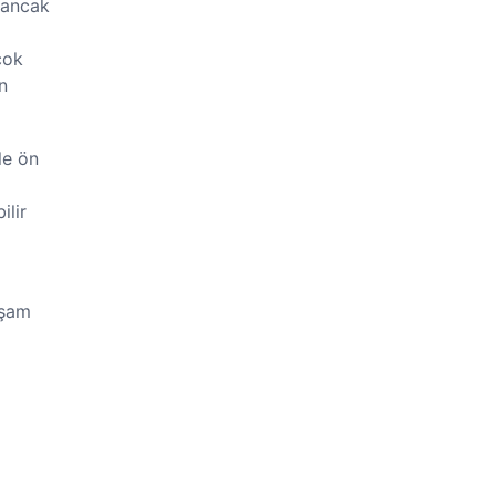
, ancak
çok
n
le ön
ilir
işam