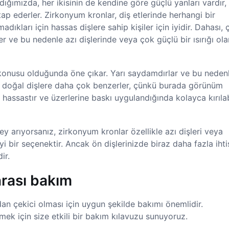
dığımızda, her ikisinin de kendine göre güçlü yanları vardır
tap ederler. Zirkonyum kronlar, diş etlerinde herhangi bir
ıkları için hassas dişlere sahip kişiler için iyidir. Dahası, 
er ve bu nedenle azı dişlerinde veya çok güçlü bir ısırığı ola
 konusu olduğunda öne çıkar. Yarı saydamdırlar ve bu neden
a doğal dişlere daha çok benzerler, çünkü burada görünüm
assastır ve üzerlerine baskı uygulandığında kolayca kırılab
şey arıyorsanız, zirkonyum kronlar özellikle azı dişleri veya
yi bir seçenektir. Ancak ön dişlerinizde biraz daha fazla iht
ir.
rası bakım
an çekici olması için uygun şekilde bakımı önemlidir.
ek için size etkili bir bakım kılavuzu sunuyoruz.