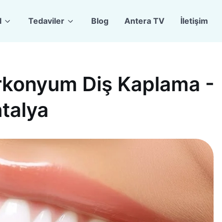
l
Tedaviler
Blog
Antera TV
İletişim
irkonyum Diş Kaplama -
talya