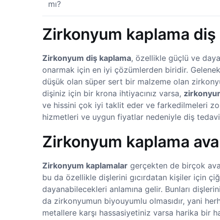
mı?
Zirkonyum kaplama diş 
Zirkonyum diş kaplama
, özellikle güçlü ve day
onarmak için en iyi çözümlerden biridir. Gelenek
düşük olan süper sert bir malzeme olan zirkonyum 
dişiniz için bir krona ihtiyacınız varsa,
zirkonyu
ve hissini çok iyi taklit eder ve farkedilmeleri z
hizmetleri ve uygun fiyatlar nedeniyle diş tedavil
Zirkonyum kaplama avant
Zirkonyum kaplamalar
gerçekten de birçok avant
bu da özellikle dişlerini gıcırdatan kişiler için
dayanabilecekleri anlamına gelir. Bunları dişleri
da zirkonyumun biyouyumlu olmasıdır, yani herha
metallere karşı hassasiyetiniz varsa harika bir h