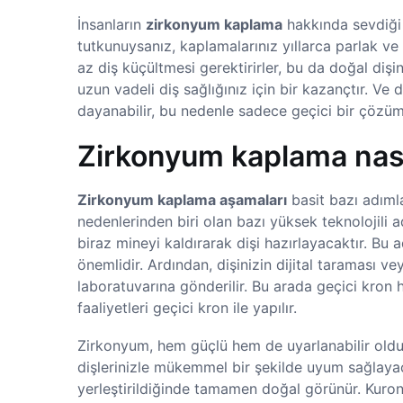
İnsanların
zirkonyum kaplama
hakkında sevdiği 
tutkunuysanız, kaplamalarınız yıllarca parlak ve
az diş küçültmesi gerektirirler, bu da doğal diş
uzun vadeli diş sağlığınız için bir kazançtır. Ve
dayanabilir, bu nedenle sadece geçici bir çözüm 
Zirkonyum kaplama nasıl
Zirkonyum kaplama aşamaları
basit bazı adımla
nedenlerinden biri olan bazı yüksek teknolojili ad
biraz mineyi kaldırarak dişi hazırlayacaktır. B
önemlidir. Ardından, dişinizin dijital taraması ve
laboratuvarına gönderilir. Bu arada geçici kron h
faaliyetleri geçici kron ile yapılır.
Zirkonyum, hem güçlü hem de uyarlanabilir olduğ
dişlerinizle mükemmel bir şekilde uyum sağlayacak
yerleştirildiğinde tamamen doğal görünür. Kuron