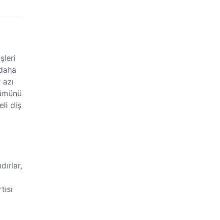
şleri
 daha
 azı
nümünü
li diş
ırlar,
tısı