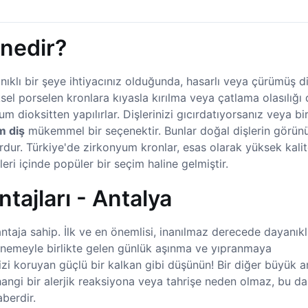
nedir?
anıklı bir şeye ihtiyacınız olduğunda, hasarlı veya çürümüş di
sel porselen kronlara kıyasla kırılma veya çatlama olasılığı
dioksitten yapılırlar. Dişlerinizi gıcırdatıyorsanız veya bir
m diş
mükemmel bir seçenektir. Bunlar doğal dişlerin görü
ordur. Türkiye'de zirkonyum kronlar, esas olarak yüksek kalite
eri içinde popüler bir seçim haline gelmiştir.
ajları - Antalya
aja sahip. İlk ve en önemlisi, inanılmaz derecede dayanıklıd
 çiğnemeyle birlikte gelen günlük aşınma ve yıpranmaya
nizi koruyan güçlü bir kalkan gibi düşünün! Bir diğer büyük ar
ngi bir alerjik reaksiyona veya tahrişe neden olmaz, bu da
aberdir.