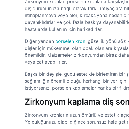
Zirkonyum kronları porselen kronlarla karşılaştır
diş durumunuza bağlı olarak farklı ihtiyaçlara hi
iltihaplanmaya veya alerjik reaksiyona neden olmad
dayanıklıdırlar ve çok fazla baskıya dayanabilirl
hastalarda kullanım için harikadırlar.
Diğer yandan
porselen kron
, güzellik yönü söz
dişler için mükemmel olan opak olanlara kıyasl
önemlidir. Malzemeler zirkonyumdan biraz daha h
veya çatlayabilirler.
Başka bir deyişle, gücü estetikle birleştiren bir 
sağlamlığın önemli olduğu herhangi bir yer için i
istiyorsanız, porselen kaplamalar harika bir fikird
Zirkonyum kaplama diş son
Zirkonyum kronların uzun ömürlü ve estetik açıd
Yolculuğunuzu olabildiğince sorunsuz hale getirm