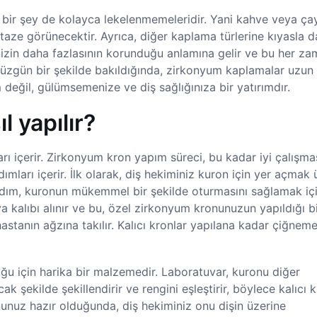
bir şey de kolayca lekelenmemeleridir. Yani kahve veya ça
 taze görünecektir. Ayrıca, diğer kaplama türlerine kıyasla 
inizin daha fazlasının korunduğu anlamına gelir ve bu her z
 düzgün bir şekilde bakıldığında, zirkonyum kaplamalar uzun y
değil, gülümsemenize ve diş sağlığınıza bir yatırımdır.
 yapılır?
rı içerir. Zirkonyum kron yapım süreci, bu kadar iyi çalışma
ımları içerir. İlk olarak, diş hekiminiz kuron için yer açmak
u adım, kuronun mükemmel bir şekilde oturmasını sağlamak iç
ya kalıbı alınır ve bu, özel zirkonyum kronunuzun yapıldığı bi
astanın ağzına takılır. Kalıcı kronlar yapılana kadar çiğnem
u için harika bir malzemedir. Laboratuvar, kuronu diğer
 şekilde şekillendirir ve rengini eşleştirir, böylece kalıcı 
unuz hazır olduğunda, diş hekiminiz onu dişin üzerine