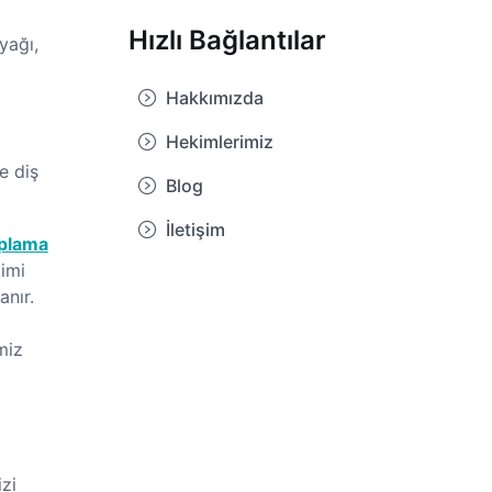
Hızlı Bağlantılar
yağı,
Hakkımızda
Hekimlerimiz
e diş
Blog
İletişim
plama
imi
nır.
miz
zi