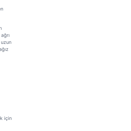
en
n
 ağrı
a uzun
ağız
k için