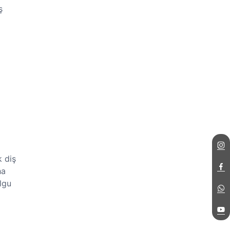
ş
k diş
ha
lgu