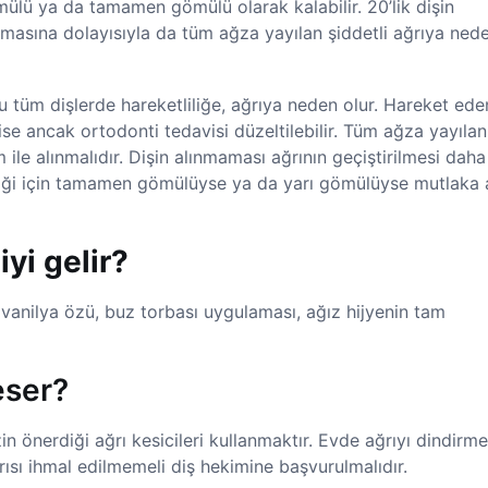
ömülü ya da tamamen gömülü olarak kalabilir. 20’lik dişin
masına dolayısıyla da tüm ağza yayılan şiddetli ağrıya ned
 Bu tüm dişlerde hareketliliğe, ağrıya neden olur. Hareket ede
 ise ancak ortodonti tedavisi düzeltilebilir. Tüm ağza yayılan
m ile alınmalıdır. Dişin alınmaması ağrının geçiştirilmesi dah
ediği için tamamen gömülüyse ya da yarı gömülüyse mutlaka 
iyi gelir?
, vanilya özü, buz torbası uygulaması, ağız hijyenin tam
eser?
n önerdiği ağrı kesicileri kullanmaktır. Evde ağrıyı dindirme
ğrısı ihmal edilmemeli diş hekimine başvurulmalıdır.