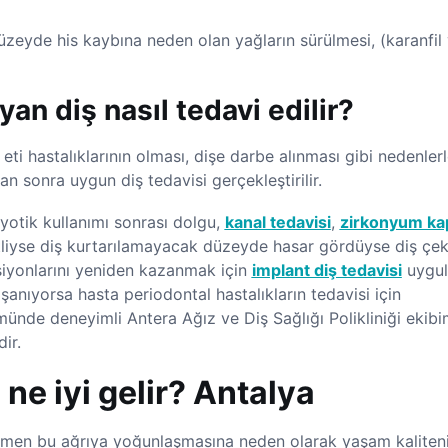
düzeyde his kaybına neden olan yağların sürülmesi, (karanfil 
yan diş nasıl tedavi edilir?
eti hastalıklarının olması, dişe darbe alınması gibi nedenlerl
an sonra uygun diş tedavisi gerçekleştirilir.
iyotik kullanımı sonrası dolgu,
kanal tedavisi
,
zirkonyum ka
tliyse diş kurtarılamayacak düzeyde hasar gördüyse diş çek
siyonlarını yeniden kazanmak için
implant diş tedavisi
uygula
aşanıyorsa hasta periodontal hastalıkların tedavisi için
tümünde deneyimli Antera Ağız ve Diş Sağlığı Polikliniği ekibi
ir.
ne iyi gelir? Antalya
mamen bu ağrıya yoğunlaşmasına neden olarak yaşam kaliteni