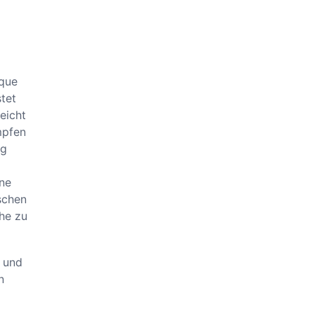
aque
tet
eicht
mpfen
ng
ine
schen
he zu
t und
n