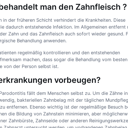
behandelt man den Zahnfleisch ?
in der früheren Schicht verhindert die Krankheiten. Diese
ie dadurch entstehende Infektion. Im Allgemeinen entfernt
der Zahn und das Zahnfleisch auch sofort wieder gesund. F
rurgische Behandlung anwenden.
atienten regelmäßig kontrollieren und den entstehenden
Aufmerksam machen, dass sogar die Behandlung vom besten
e von der Person selbst ist.
herkrankungen vorbeugen?
Parodontitis fällt dem Menschen selbst zu. Um die Zähne in
wendig, bakteriellen Zahnbelag mit der täglichen Mundpfle
u entfernen. Ebenso wichtig ist der regelmäßige Besuch 
n die Bildung von Zahnstein minimieren, aber möglicherw
t einer Zahnbürste, Zahnseide oder anderen Reinigungswerkz
em Zahnarzt untersucht werden, um vorhandenen Zahnbelag