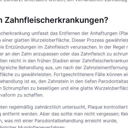
on Zahnfleischerkrankungen?
ischerkrankung umfasst das Entfernen der Anhaftungen (Pl
einer glatten Wurzeloberfläche. Dieser Prozess gewährleis
ie Entzündungen im Zahnfleisch verursachen. In der Regel r
der an den Zahn anzupassen oder das Zahnfleisch zu schru
llen reicht in den frühen Stadien einer Zahnfleischerkranku
folgreiche Behandlung aus, um nach der Zahnsteinentfernung
fläche zu gewährleisten. Fortgeschrittenere Fälle können e
Behandlung ist es, den Zahnstein in den tiefen Parodontalta
h Schrumpfen zu beseitigen und eine glatte Wurzeloberfläc
ivaform zu schaffen.
ten regelmäßig zahnärztlich untersucht, Plaque kontrollier
ntfernt werden. Aber das sollte man nicht vergessen; Kei
n, was mit einer Parodontalbehandlung erreicht wurde,
täglicher Mundpflegeverfahren.