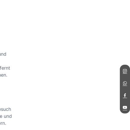
und
fernt
hen.
esuch
fe und
rn.