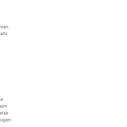
 man
alls
ge
beim
eise
eugen