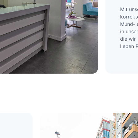
Mit uns
korrekt
Mund- u
in unse
die wir
lieben P