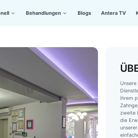
onell
Behandlungen
Blogs
Antera TV
ÜB
Unsere 
Dienstl
ihrem p
Zahnges
zweite 
die Erw
unserer
einfach