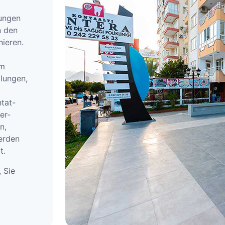
rungen
n den
ieren.
em
lungen,
tat-
er-
n,
erden
t.
, Sie