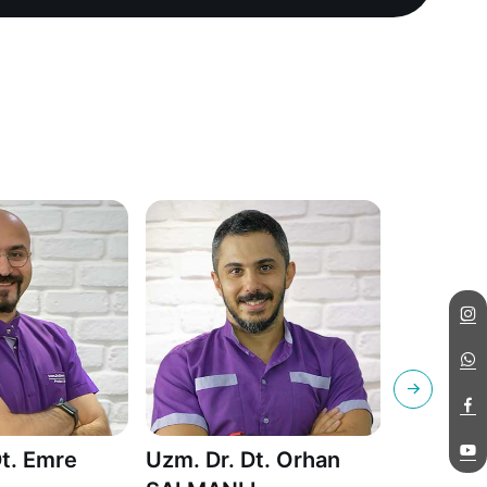
Dt. Emre
Uzm. Dr. Dt. Orhan
Uzm.Dt.