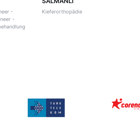
SALMANLI
Spezialist
neer -
Kieferorthopädie
neer -
behandlung